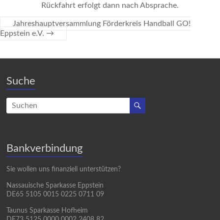
Rückfahrt erfolgt dann nach Absprache.
Jahreshauptversammlung Förderkreis Handball GO!
Eppstein e.V.
→
Suche
Bankverbindung
Sie wollen uns finanziell unterstützen?
Nassauische Sparkasse Eppstein
DE65 5105 0015 0225 0711 09
Taunus Sparkasse Hofheim
DE73 5125 0000 0002 2408 82