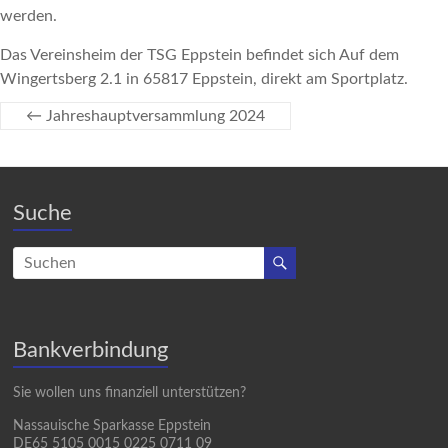
werden.
Das Vereinsheim der TSG Eppstein befindet sich Auf dem
Wingertsberg 2.1 in 65817 Eppstein, direkt am Sportplatz.
←
Jahreshauptversammlung 2024
Suche
Bankverbindung
Sie wollen uns finanziell unterstützen?
Nassauische Sparkasse Eppstein
DE65 5105 0015 0225 0711 09