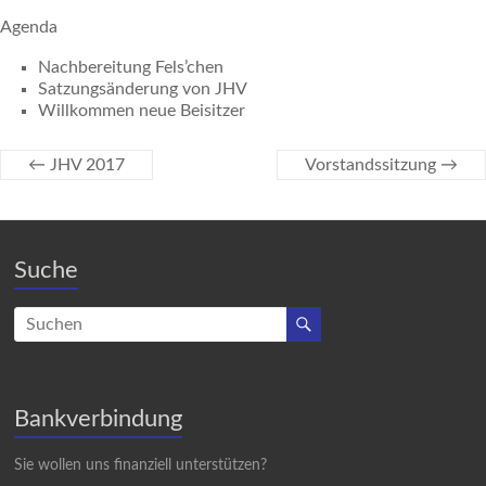
Agenda
Nachbereitung Fels’chen
Satzungsänderung von JHV
Willkommen neue Beisitzer
←
JHV 2017
Vorstandssitzung
→
Suche
Bankverbindung
Sie wollen uns finanziell unterstützen?