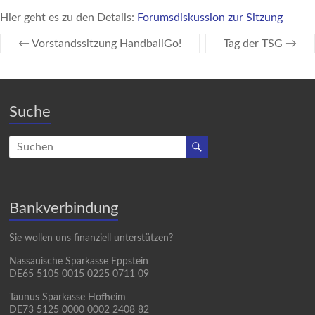
Hier geht es zu den Details:
Forumsdiskussion zur Sitzung
←
Vorstandssitzung HandballGo!
Tag der TSG
→
Suche
Bankverbindung
Sie wollen uns finanziell unterstützen?
Nassauische Sparkasse Eppstein
DE65 5105 0015 0225 0711 09
Taunus Sparkasse Hofheim
DE73 5125 0000 0002 2408 82