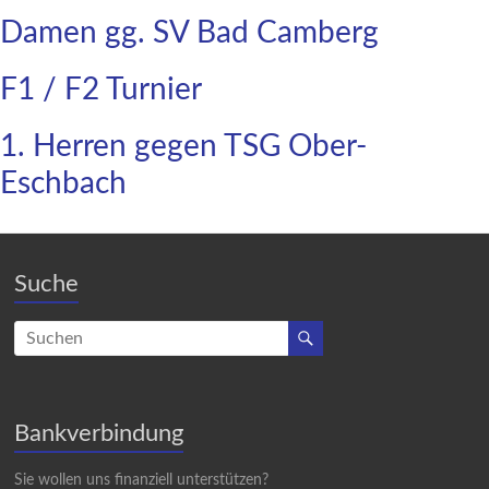
Damen gg. SV Bad Camberg
F1 / F2 Turnier
1. Herren gegen TSG Ober-
Eschbach
Suche
Bankverbindung
Sie wollen uns finanziell unterstützen?